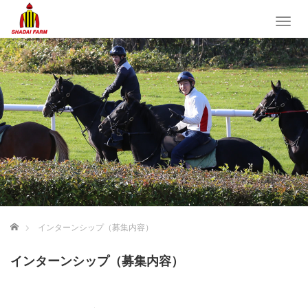
T
o
g
g
l
e
n
a
v
i
g
a
t
i
o
ホーム
インターンシップ（募集内容）
n
インターンシップ（募集内容）